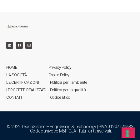
HOME
Privacy Policy
LA SOCIETÀ
Cookie Policy
LE CERTIFICAZIONI
Politica per l'ambiente
I PROGETTI REALIZZATI
Politica per la qualità
CONTATTI
Codice Etico
© 2022 TecnoSistem – Engineering & Technology | P.IVA 01207120633
| Codice univoco M5ITOJA | Tutti i diritti riservati.