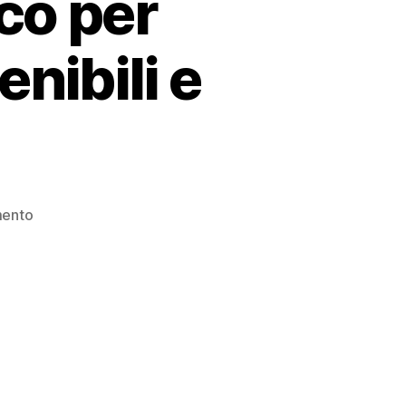
co per
nibili e
ento