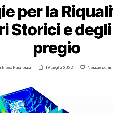
e per la Riqual
i Storici e degli 
pregio
i
Elena Paonessa
19 Luglio 2022
Nessun comm