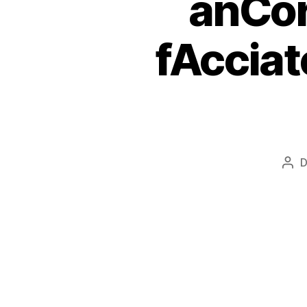
anCor
fAcciat
D