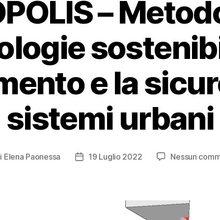
OLIS – Metodo
logie sostenibi
mento e la sicu
sistemi urbani
i
Elena Paonessa
19 Luglio 2022
Nessun comm