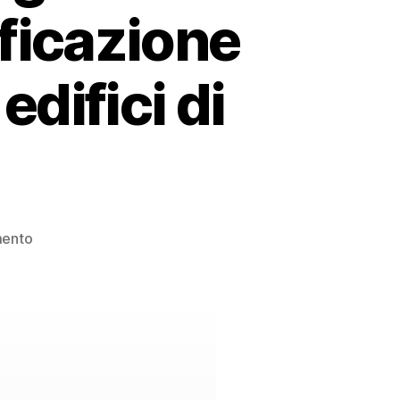
ificazione
edifici di
ento