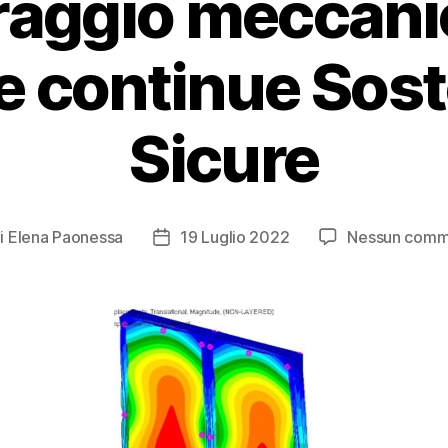
aggio meccani
e continue Soste
Sicure
i
Elena Paonessa
19 Luglio 2022
Nessun comm