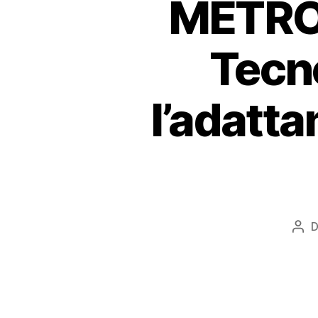
METROP
Tecno
l’adatta
D