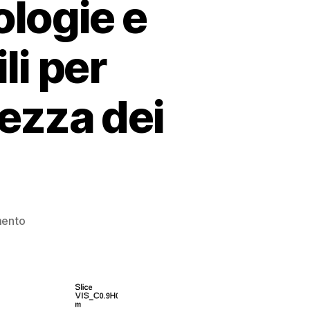
logie e
li per
rezza dei
ento